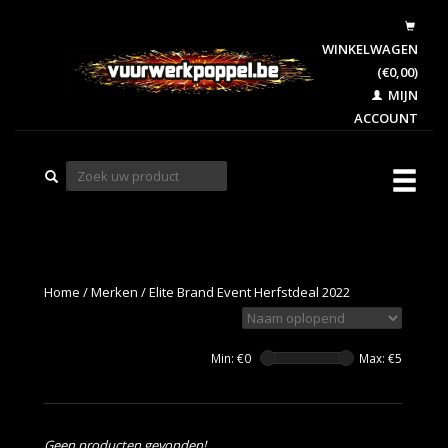
WINKELWAGEN
(€0,00)
MIJN
ACCOUNT
Home
/
Merken
/
Elite Brand Event Herfstdeal 2022
Min: €
0
Max: €
5
Geen producten gevonden!...