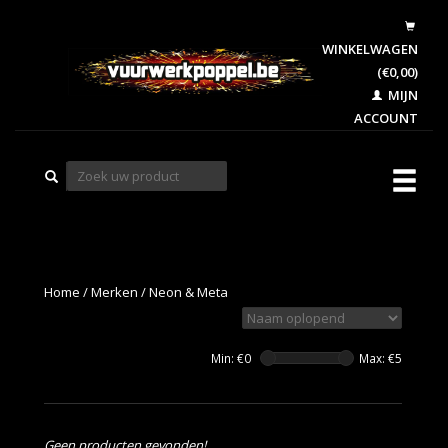
WINKELWAGEN
(€0,00)
MIJN
ACCOUNT
Home
/
Merken
/
Neon & Meta
Min: €
0
Max: €
5
Geen producten gevonden!...