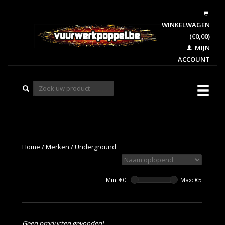
WINKELWAGEN
(€0,00)
MIJN
ACCOUNT
Home
/
Merken
/
Underground
Min: €
0
Max: €
5
Geen producten gevonden!...